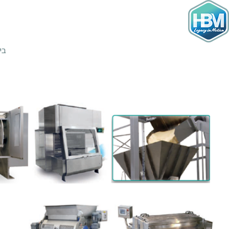
Ski
t
conten
בי