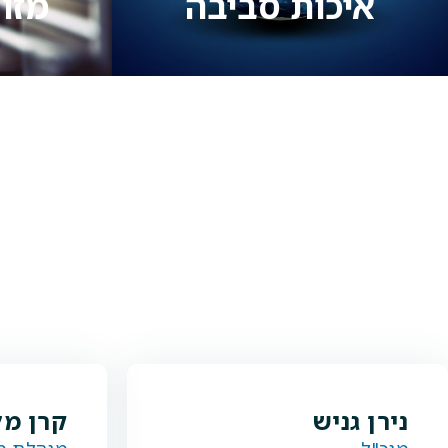
איכות סביבה
מזו
נירן גניש
קרן מל