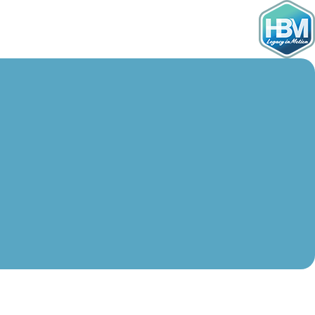
Ski
t
conten