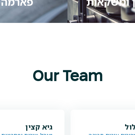
ן ומשקאות
פארמה
Our Team
ול
גיא קצין