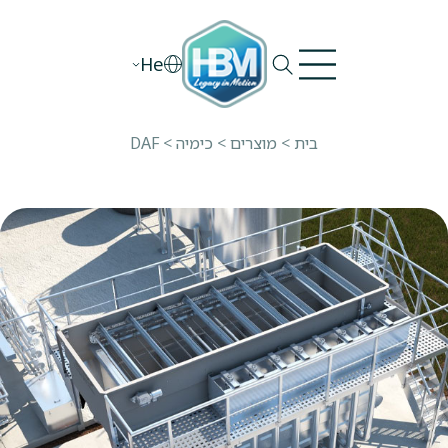
Ski
t
He
conten
בית
>
מוצרים
>
כימיה
>
DAF